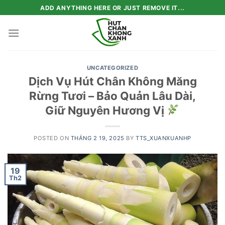
Skip
ADD ANYTHING HERE OR JUST REMOVE IT...
to
content
UNCATEGORIZED
Dịch Vụ Hút Chân Không Măng
Rừng Tươi – Bảo Quản Lâu Dài,
Giữ Nguyên Hương Vị
POSTED ON
THÁNG 2 19, 2025
BY
TTS_XUANXUANHP
19
Th2