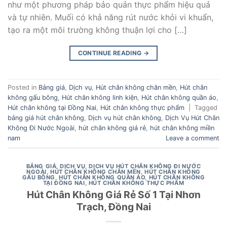
như một phương pháp bảo quản thực phẩm hiệu quả
và tự nhiên. Muối có khả năng rút nước khỏi vi khuẩn,
tạo ra một môi trường không thuận lợi cho […]
CONTINUE READING
→
Posted in
Bảng giá
,
Dịch vụ
,
Hút chân không chăn mền
,
Hút chân
không gấu bông
,
Hút chân không linh kiện
,
Hút chân không quần áo
,
Hút chân không tại Đồng Nai
,
Hút chân không thực phẩm
|
Tagged
bảng giá hút chân không
,
Dịch vụ hút chân không
,
Dịch Vụ Hút Chân
Không Đi Nước Ngoài
,
hút chân không giá rẻ
,
hút chân không miền
nam
Leave a comment
BẢNG GIÁ
,
DỊCH VỤ
,
DỊCH VỤ HÚT CHÂN KHÔNG ĐI NƯỚC
NGOÀI
,
HÚT CHÂN KHÔNG CHĂN MỀN
,
HÚT CHÂN KHÔNG
GẤU BÔNG
,
HÚT CHÂN KHÔNG QUẦN ÁO
,
HÚT CHÂN KHÔNG
TẠI ĐỒNG NAI
,
HÚT CHÂN KHÔNG THỰC PHẨM
Hút Chân Không Giá Rẻ Số 1 Tại Nhơn
Trạch, Đồng Nai