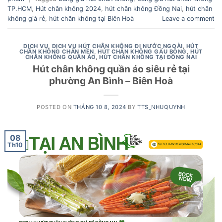
TP.HCM
,
Hút chân không 2024
,
hút chân không Đồng Nai
,
hút chân
không giá rẻ
,
hút chân không tại Biên Hoà
Leave a comment
DỊCH VỤ
,
DỊCH VỤ HÚT CHÂN KHÔNG ĐI NƯỚC NGOÀI
,
HÚT
CHÂN KHÔNG CHĂN MỀN
,
HÚT CHÂN KHÔNG GẤU BÔNG
,
HÚT
CHÂN KHÔNG QUẦN ÁO
,
HÚT CHÂN KHÔNG TẠI ĐỒNG NAI
Hút chân không quần áo siêu rẻ tại
phường An Bình – Biên Hoà
POSTED ON
THÁNG 10 8, 2024
BY
TTS_NHUQUYNH
08
Th10