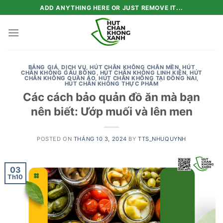
Skip
ADD ANYTHING HERE OR JUST REMOVE IT...
to
content
BẢNG GIÁ
,
DỊCH VỤ
,
HÚT CHÂN KHÔNG CHĂN MỀN
,
HÚT
CHÂN KHÔNG GẤU BÔNG
,
HÚT CHÂN KHÔNG LINH KIỆN
,
HÚT
CHÂN KHÔNG QUẦN ÁO
,
HÚT CHÂN KHÔNG TẠI ĐỒNG NAI
,
HÚT CHÂN KHÔNG THỰC PHẨM
Các cách bảo quản đồ ăn mà bạn
nên biết: Ướp muối và lên men
POSTED ON
THÁNG 10 3, 2024
BY
TTS_NHUQUYNH
03
Th10