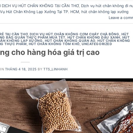
 DỊCH VỤ HÚT CHÂN KHÔNG TẠI CẦN THƠ
,
Dịch vụ hút chân không đi n
 Vụ Hút Chân Không Lạp Xưởng Tại TP. HCM
,
hút chân không lạp xưởng
Leave a com
RẺ TẠI CẦN THƠ
,
DỊCH VỤ HÚT CHÂN KHÔNG CƠM CHÁY CHÀ BÔNG
,
HÚT
NG BẢO QUẢN THỰC PHẨM MÙA TẾT
,
HÚT CHÂN KHÔNG ĐẬU XANH
,
HÚT
HÂN KHÔNG LẠP XƯỞNG
,
HÚT CHÂN KHÔNG QUẦN ÁO
,
HÚT CHÂN KHÔNG
NG THỰC PHẨM
,
HÚT CHÂN KHÔNG TÔM KHÔ
,
UNCATEGORIZED
ng cho hàng hóa giá trị cao
 ON
THÁNG 4 18, 2025
BY
TTS_LINHANH