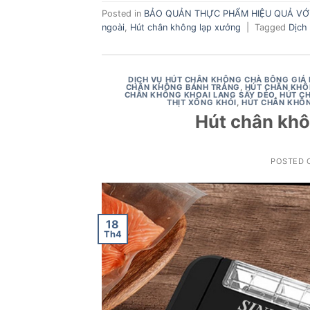
Posted in
BẢO QUẢN THỰC PHẨM HIỆU QUẢ VỚI
ngoài
,
Hút chân không lạp xưởng
|
Tagged
Dịch
DỊCH VỤ HÚT CHÂN KHÔNG CHÀ BÔNG GIÁ 
CHÂN KHÔNG BÁNH TRÁNG
,
HÚT CHÂN KHÔ
CHÂN KHÔNG KHOAI LANG SẤY DẺO
,
HÚT C
THỊT XÔNG KHÓI
,
HÚT CHÂN KHÔ
Hút chân khô
POSTED
18
Th4