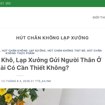
551 385
GIỚI TH
HÚT CHÂN KHÔNG LẠP XƯỞNG
I
,
HÚT CHÂN KHÔNG LẠP XƯỞNG
,
HÚT CHÂN KHÔNG THỊT BÒ
,
HÚT CHÂN
KHÔNG THỰC PHẨM
 Khô, Lạp Xưởng Gửi Người Thân Ở
ài Có Cần Thiết Không?
D ON
THÁNG 8 4, 2026
BY
TTS_AILINH