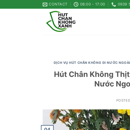
Skip
CONTACT
08:00 - 17:00
0939 
to
content
DỊCH VỤ HÚT CHÂN KHÔNG ĐI NƯỚC NGOÀ
Hút Chân Không Thịt
Nước Ngo
POSTE
04