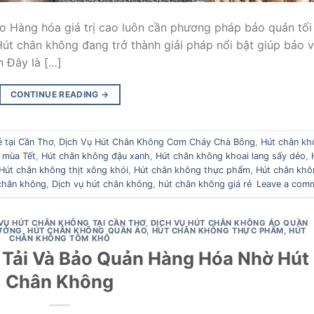
ao Hàng hóa giá trị cao luôn cần phương pháp bảo quản tối
Hút chân không đang trở thành giải pháp nổi bật giúp bảo 
n Đây là […]
CONTINUE READING
→
ẻ tại Cần Thơ
,
Dịch Vụ Hút Chân Không Cơm Cháy Chà Bông
,
Hút chân kh
 mùa Tết
,
Hút chân không đậu xanh
,
Hút chân không khoai lang sấy dẻo
,
Hút chân không thịt xông khói
,
Hút chân không thực phẩm
,
Hút chân khô
 chân không
,
Dịch vụ hút chân không
,
hút chân không giá rẻ
Leave a com
VỤ HÚT CHÂN KHÔNG TẠI CẦN THƠ
,
DỊCH VỤ HÚT CHÂN KHÔNG ÁO QUẦN
XƯỞNG
,
HÚT CHÂN KHÔNG QUẦN ÁO
,
HÚT CHÂN KHÔNG THỰC PHẨM
,
HÚT
CHÂN KHÔNG TÔM KHÔ
n Tải Và Bảo Quản Hàng Hóa Nhờ Hút
Chân Không