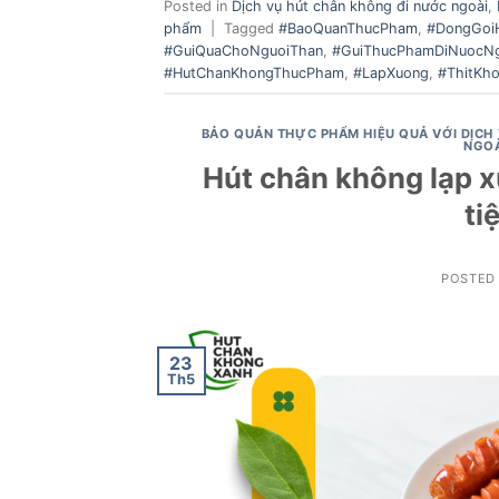
Posted in
Dịch vụ hút chân không đi nước ngoài
,
phẩm
|
Tagged
#BaoQuanThucPham
,
#DongGoi
#GuiQuaChoNguoiThan
,
#GuiThucPhamDiNuocNg
#HutChanKhongThucPham
,
#LapXuong
,
#ThitKh
BẢO QUẢN THỰC PHẨM HIỆU QUẢ VỚI DỊCH
NGOÀ
Hút chân không lạp x
ti
POSTED
23
Th5