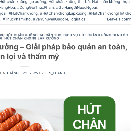
Hút chân không lạp xưởng
,
Hút chân không thịt bò
,
Hút chân không thực
HangHoa
,
#DongGoiThucPham
,
#GuiHangDiNuocNgoai
,
oai
,
#HutChanKhong
,
#HutChanKhongLapXuong
,
#HutChanKhongThitKh
o
,
#ThucPhamKho
,
#VanChuyenQuocTe
,
logistics
Leave a com
 VỤ HÚT CHÂN KHÔNG TẠI CẦN THƠ
,
DỊCH VỤ HÚT CHÂN KHÔNG ĐI NƯỚC
I
,
HÚT CHÂN KHÔNG LẠP XƯỞNG
ưởng – Giải pháp bảo quản an toàn,
ện lợi và thẩm mỹ
 ON
THÁNG 5 23, 2025
BY
TTS_TUANH