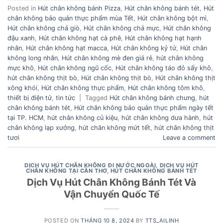
Posted in
Hút chân không bánh Pizza
,
Hút chân không bánh tét
,
Hút
chân không bảo quản thực phẩm mùa Tết
,
Hút chân không bột mì
,
Hút chân không chả giò
,
Hút chân không chả mực
,
Hút chân không
đậu xanh
,
Hút chân không hạt cà phê
,
Hút chân không hạt hạnh
nhân
,
Hút chân không hạt macca
,
Hút chân không kỷ tử
,
Hút chân
không long nhãn
,
Hút chân không mè đen giá rẻ
,
hút chân không
mực khô
,
Hút chân không ngũ cốc
,
Hút chân không táo đỏ sấy khô
,
hút chân không thịt bò
,
Hút chân không thịt bò
,
Hút chân không thịt
xông khói
,
Hút chân không thực phẩm
,
Hút chân không tôm khô
,
thiết bị điện tử
,
tin tức
|
Tagged
Hút chân không bánh chưng
,
hút
chân không bánh tét
,
Hút chân không bảo quản thực phẩm ngày tết
tại TP. HCM
,
hút chân không củ kiệu
,
hút chân không dưa hành
,
hút
chân không lạp xưởng
,
hút chân không mứt tết
,
hút chân không thịt
tươi
Leave a comment
DỊCH VỤ HÚT CHÂN KHÔNG ĐI NƯỚC NGOÀI
,
DỊCH VỤ HÚT
CHÂN KHÔNG TẠI CẦN THƠ
,
HÚT CHÂN KHÔNG BÁNH TÉT
Dịch Vụ Hút Chân Không Bánh Tét Và
Vận Chuyển Quốc Tế
POSTED ON
THÁNG 10 8, 2024
BY
TTS_AILINH