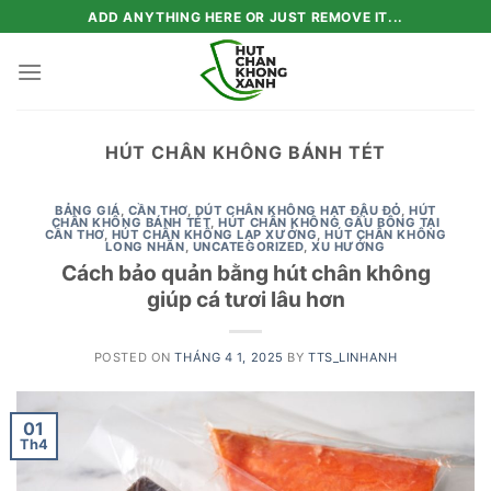
Skip
ADD ANYTHING HERE OR JUST REMOVE IT...
to
content
HÚT CHÂN KHÔNG BÁNH TÉT
BẢNG GIÁ
,
CẦN THƠ
,
DÚT CHÂN KHÔNG HẠT ĐẬU ĐỎ
,
HÚT
CHÂN KHÔNG BÁNH TÉT
,
HÚT CHÂN KHÔNG GẤU BÔNG TẠI
CẦN THƠ
,
HÚT CHÂN KHÔNG LẠP XƯỞNG
,
HÚT CHÂN KHÔNG
LONG NHÃN
,
UNCATEGORIZED
,
XU HƯỚNG
Cách bảo quản bằng hút chân không
giúp cá tươi lâu hơn
POSTED ON
THÁNG 4 1, 2025
BY
TTS_LINHANH
01
Th4