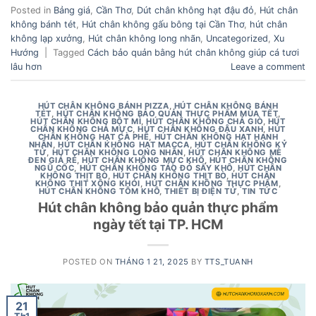
Posted in
Bảng giá
,
Cần Thơ
,
Dút chân không hạt đậu đỏ
,
Hút chân
không bánh tét
,
Hút chân không gấu bông tại Cần Thơ
,
hút chân
không lạp xưởng
,
Hút chân không long nhãn
,
Uncategorized
,
Xu
Hướng
|
Tagged
Cách bảo quản bằng hút chân không giúp cá tươi
lâu hơn
Leave a comment
HÚT CHÂN KHÔNG BÁNH PIZZA
,
HÚT CHÂN KHÔNG BÁNH
TÉT
,
HÚT CHÂN KHÔNG BẢO QUẢN THỰC PHẨM MÙA TẾT
,
HÚT CHÂN KHÔNG BỘT MÌ
,
HÚT CHÂN KHÔNG CHẢ GIÒ
,
HÚT
CHÂN KHÔNG CHẢ MỰC
,
HÚT CHÂN KHÔNG ĐẬU XANH
,
HÚT
CHÂN KHÔNG HẠT CÀ PHÊ
,
HÚT CHÂN KHÔNG HẠT HẠNH
NHÂN
,
HÚT CHÂN KHÔNG HẠT MACCA
,
HÚT CHÂN KHÔNG KỶ
TỬ
,
HÚT CHÂN KHÔNG LONG NHÃN
,
HÚT CHÂN KHÔNG MÈ
ĐEN GIÁ RẺ
,
HÚT CHÂN KHÔNG MỰC KHÔ
,
HÚT CHÂN KHÔNG
NGŨ CỐC
,
HÚT CHÂN KHÔNG TÁO ĐỎ SẤY KHÔ
,
HÚT CHÂN
KHÔNG THỊT BÒ
,
HÚT CHÂN KHÔNG THỊT BÒ
,
HÚT CHÂN
KHÔNG THỊT XÔNG KHÓI
,
HÚT CHÂN KHÔNG THỰC PHẨM
,
HÚT CHÂN KHÔNG TÔM KHÔ
,
THIẾT BỊ ĐIỆN TỬ
,
TIN TỨC
Hút chân không bảo quản thực phẩm
ngày tết tại TP. HCM
POSTED ON
THÁNG 1 21, 2025
BY
TTS_TUANH
21