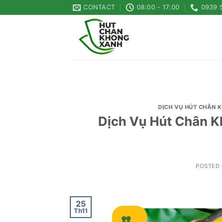
Skip
CONTACT
08:00 - 17:00
0939 
to
content
DỊCH VỤ HÚT CHÂN 
Dịch Vụ Hút Chân K
POSTED
25
Th11