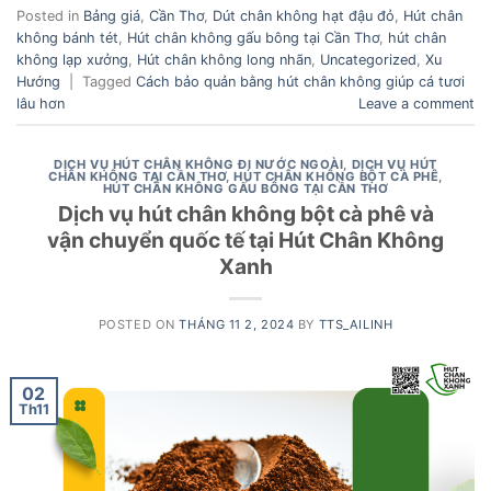
Posted in
Bảng giá
,
Cần Thơ
,
Dút chân không hạt đậu đỏ
,
Hút chân
không bánh tét
,
Hút chân không gấu bông tại Cần Thơ
,
hút chân
không lạp xưởng
,
Hút chân không long nhãn
,
Uncategorized
,
Xu
Hướng
|
Tagged
Cách bảo quản bằng hút chân không giúp cá tươi
lâu hơn
Leave a comment
DỊCH VỤ HÚT CHÂN KHÔNG ĐI NƯỚC NGOÀI
,
DỊCH VỤ HÚT
CHÂN KHÔNG TẠI CẦN THƠ
,
HÚT CHÂN KHÔNG BỘT CÀ PHÊ
,
HÚT CHÂN KHÔNG GẤU BÔNG TẠI CẦN THƠ
Dịch vụ hút chân không bột cà phê và
vận chuyển quốc tế tại Hút Chân Không
Xanh
POSTED ON
THÁNG 11 2, 2024
BY
TTS_AILINH
02
Th11