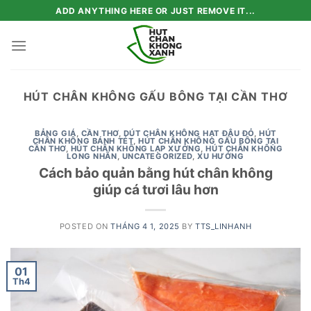
Skip
ADD ANYTHING HERE OR JUST REMOVE IT...
to
content
HÚT CHÂN KHÔNG GẤU BÔNG TẠI CẦN THƠ
BẢNG GIÁ
,
CẦN THƠ
,
DÚT CHÂN KHÔNG HẠT ĐẬU ĐỎ
,
HÚT
CHÂN KHÔNG BÁNH TÉT
,
HÚT CHÂN KHÔNG GẤU BÔNG TẠI
CẦN THƠ
,
HÚT CHÂN KHÔNG LẠP XƯỞNG
,
HÚT CHÂN KHÔNG
LONG NHÃN
,
UNCATEGORIZED
,
XU HƯỚNG
Cách bảo quản bằng hút chân không
giúp cá tươi lâu hơn
POSTED ON
THÁNG 4 1, 2025
BY
TTS_LINHANH
01
Th4