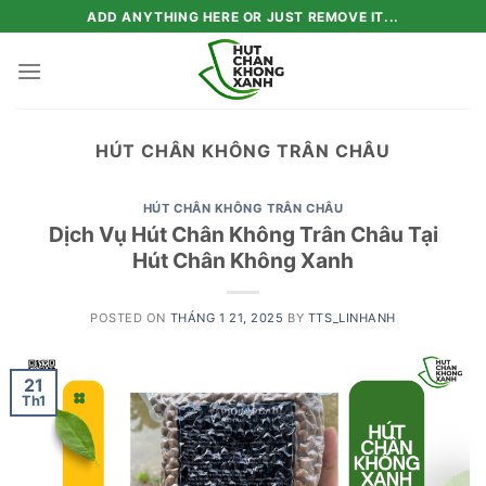
Skip
ADD ANYTHING HERE OR JUST REMOVE IT...
to
content
HÚT CHÂN KHÔNG TRÂN CHÂU
HÚT CHÂN KHÔNG TRÂN CHÂU
Dịch Vụ Hút Chân Không Trân Châu Tại
Hút Chân Không Xanh
POSTED ON
THÁNG 1 21, 2025
BY
TTS_LINHANH
21
Th1