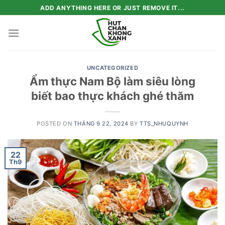
Skip
ADD ANYTHING HERE OR JUST REMOVE IT...
to
content
UNCATEGORIZED
Ẩm thực Nam Bộ làm siêu lòng
biết bao thực khách ghé thăm
POSTED ON
THÁNG 9 22, 2024
BY
TTS_NHUQUYNH
22
Th9