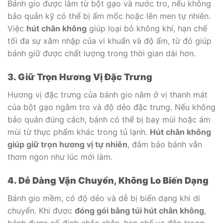
Bánh gio được làm từ bột gạo và nước tro, nếu không
bảo quản kỹ có thể bị ẩm mốc hoặc lên men tự nhiên.
Việc
hút chân không
giúp loại bỏ không khí, hạn chế
tối đa sự xâm nhập của vi khuẩn và độ ẩm, từ đó giúp
bánh giữ được chất lượng trong thời gian dài hơn.
3. Giữ Trọn Hương Vị Đặc Trưng
Hương vị đặc trưng của bánh gio nằm ở vị thanh mát
của bột gạo ngâm tro và độ dẻo đặc trưng. Nếu không
bảo quản đúng cách, bánh có thể bị bay mùi hoặc ám
mùi từ thực phẩm khác trong tủ lạnh.
Hút chân không
giúp giữ trọn hương vị tự nhiên
, đảm bảo bánh vẫn
thơm ngon như lúc mới làm.
4. Dễ Dàng Vận Chuyển, Không Lo Biến Dạng
Bánh gio mềm, có độ dẻo và dễ bị biến dạng khi di
chuyển. Khi được
đóng gói bằng túi hút chân không
,
bánh được cố định chắc chắn, hạn chế va đập trong