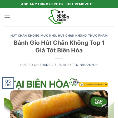
Skip
ADD ANYTHING HERE OR JUST REMOVE IT...
to
content
HÚT CHÂN KHÔNG MỰC KHÔ
,
HÚT CHÂN KHÔNG THỰC PHẨM
Bánh Gio Hút Chân Không Top 1
Giá Tốt Biên Hòa
POSTED ON
THÁNG 2 5, 2025
BY
TTS_NHUQUYNH
05
Th2