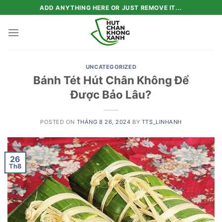
Skip
ADD ANYTHING HERE OR JUST REMOVE IT...
to
content
UNCATEGORIZED
Bánh Tét Hút Chân Không Để
Được Bảo Lâu?
POSTED ON
THÁNG 8 26, 2024
BY
TTS_LINHANH
26
Th8