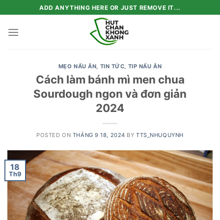
Skip
ADD ANYTHING HERE OR JUST REMOVE IT...
to
content
MẸO NẤU ĂN
,
TIN TỨC
,
TIP NẤU ĂN
Cách làm bánh mì men chua
Sourdough ngon và đơn giản
2024
POSTED ON
THÁNG 9 18, 2024
BY
TTS_NHUQUYNH
18
Th9