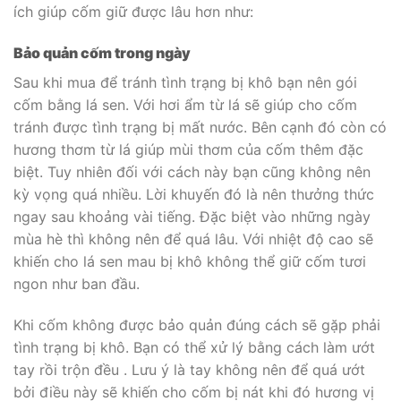
ích giúp cốm giữ được lâu hơn như:
Bảo quản cốm trong ngày
Sau khi mua để tránh tình trạng bị khô bạn nên gói
cốm bằng lá sen. Với hơi ẩm từ lá sẽ giúp cho cốm
tránh được tình trạng bị mất nước. Bên cạnh đó còn có
hương thơm từ lá giúp mùi thơm của cốm thêm đặc
biệt. Tuy nhiên đối với cách này bạn cũng không nên
kỳ vọng quá nhiều. Lời khuyến đó là nên thưởng thức
ngay sau khoảng vài tiếng. Đặc biệt vào những ngày
mùa hè thì không nên để quá lâu. Với nhiệt độ cao sẽ
khiến cho lá sen mau bị khô không thể giữ cốm tươi
ngon như ban đầu.
Khi cốm không được bảo quản đúng cách sẽ gặp phải
tình trạng bị khô. Bạn có thể xử lý bằng cách làm ướt
tay rồi trộn đều . Lưu ý là tay không nên để quá ướt
bởi điều này sẽ khiến cho cốm bị nát khi đó hương vị