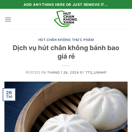
Skip
ADD ANYTHING HERE OR JUST REMOVE IT...
to
content
HÚT CHÂN KHÔNG THỰC PHẨM
Dịch vụ hút chân không bánh bao
giá rẻ
POSTED ON
THÁNG 1 26, 2024
BY
TTS_LINHHP
26
Th1