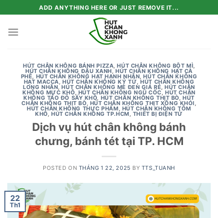
Skip
ADD ANYTHING HERE OR JUST REMOVE IT...
to
content
HÚT CHÂN KHÔNG BÁNH PIZZA
,
HÚT CHÂN KHÔNG BỘT MÌ
,
HÚT CHÂN KHÔNG ĐẬU XANH
,
HÚT CHÂN KHÔNG HẠT CÀ
PHÊ
,
HÚT CHÂN KHÔNG HẠT HẠNH NHÂN
,
HÚT CHÂN KHÔNG
HẠT MACCA
,
HÚT CHÂN KHÔNG KỶ TỬ
,
HÚT CHÂN KHÔNG
LONG NHÃN
,
HÚT CHÂN KHÔNG MÈ ĐEN GIÁ RẺ
,
HÚT CHÂN
KHÔNG MỰC KHÔ
,
HÚT CHÂN KHÔNG NGŨ CỐC
,
HÚT CHÂN
KHÔNG TÁO ĐỎ SẤY KHÔ
,
HÚT CHÂN KHÔNG THỊT BÒ
,
HÚT
CHÂN KHÔNG THỊT BÒ
,
HÚT CHÂN KHÔNG THỊT XÔNG KHÓI
,
HÚT CHÂN KHÔNG THỰC PHẨM
,
HÚT CHÂN KHÔNG TÔM
KHÔ
,
HÚT CHÂN KHÔNG TP.HCM
,
THIẾT BỊ ĐIỆN TỬ
Dịch vụ hút chân không bánh
chưng, bánh tét tại TP. HCM
POSTED ON
THÁNG 1 22, 2025
BY
TTS_TUANH
22
Th1