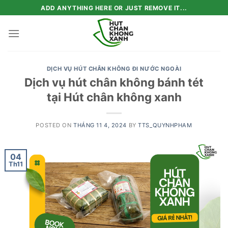
Skip
ADD ANYTHING HERE OR JUST REMOVE IT...
to
content
DỊCH VỤ HÚT CHÂN KHÔNG ĐI NƯỚC NGOÀI
Dịch vụ hút chân không bánh tét
tại Hút chân không xanh
POSTED ON
THÁNG 11 4, 2024
BY
TTS_QUYNHPHAM
04
Th11