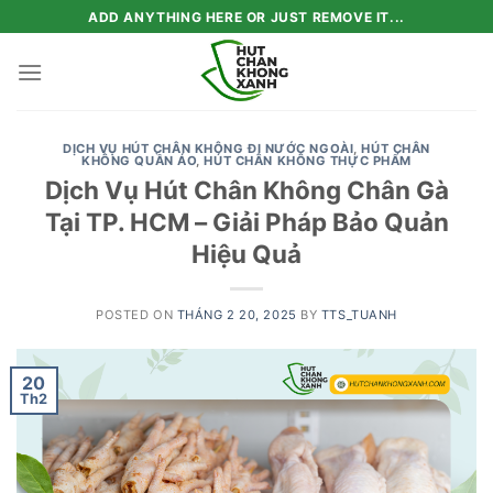
Skip
ADD ANYTHING HERE OR JUST REMOVE IT...
to
content
DỊCH VỤ HÚT CHÂN KHÔNG ĐI NƯỚC NGOÀI
,
HÚT CHÂN
KHÔNG QUẦN ÁO
,
HÚT CHÂN KHÔNG THỰC PHẨM
Dịch Vụ Hút Chân Không Chân Gà
Tại TP. HCM – Giải Pháp Bảo Quản
Hiệu Quả
POSTED ON
THÁNG 2 20, 2025
BY
TTS_TUANH
20
Th2