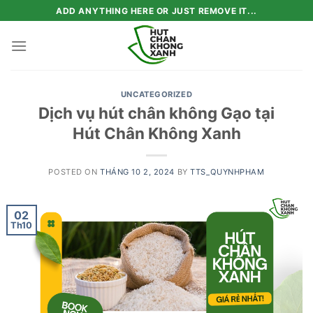
Skip
ADD ANYTHING HERE OR JUST REMOVE IT...
to
content
UNCATEGORIZED
Dịch vụ hút chân không Gạo tại
Hút Chân Không Xanh
POSTED ON
THÁNG 10 2, 2024
BY
TTS_QUYNHPHAM
02
Th10