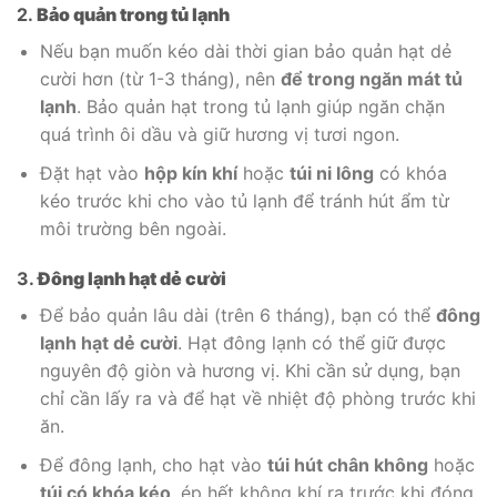
2.
Bảo quản trong tủ lạnh
Nếu bạn muốn kéo dài thời gian bảo quản hạt dẻ
cười hơn (từ 1-3 tháng), nên
để trong ngăn mát tủ
lạnh
. Bảo quản hạt trong tủ lạnh giúp ngăn chặn
quá trình ôi dầu và giữ hương vị tươi ngon.
Đặt hạt vào
hộp kín khí
hoặc
túi ni lông
có khóa
kéo trước khi cho vào tủ lạnh để tránh hút ẩm từ
môi trường bên ngoài.
3.
Đông lạnh hạt dẻ cười
Để bảo quản lâu dài (trên 6 tháng), bạn có thể
đông
lạnh hạt dẻ cười
. Hạt đông lạnh có thể giữ được
nguyên độ giòn và hương vị. Khi cần sử dụng, bạn
chỉ cần lấy ra và để hạt về nhiệt độ phòng trước khi
ăn.
Để đông lạnh, cho hạt vào
túi hút chân không
hoặc
túi có khóa kéo
, ép hết không khí ra trước khi đóng