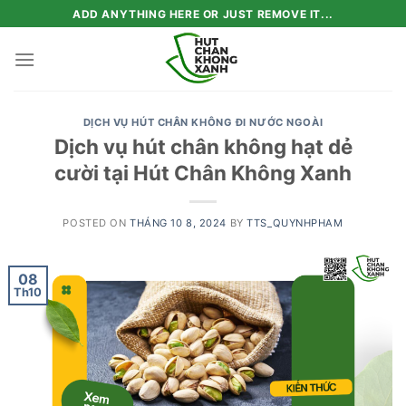
Skip
ADD ANYTHING HERE OR JUST REMOVE IT...
to
content
DỊCH VỤ HÚT CHÂN KHÔNG ĐI NƯỚC NGOÀI
Dịch vụ hút chân không hạt dẻ
cười tại Hút Chân Không Xanh
POSTED ON
THÁNG 10 8, 2024
BY
TTS_QUYNHPHAM
08
Th10