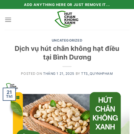
Skip
ADD ANYTHING HERE OR JUST REMOVE IT...
to
content
UNCATEGORIZED
Dịch vụ hút chân không hạt điều
tại Bình Dương
POSTED ON
THÁNG 1 21, 2025
BY
TTS_QUYNHPHAM
21
Th1