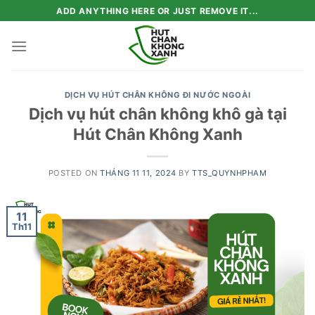
Skip
ADD ANYTHING HERE OR JUST REMOVE IT...
to
content
DỊCH VỤ HÚT CHÂN KHÔNG ĐI NƯỚC NGOÀI
Dịch vụ hút chân không khô gà tại
Hút Chân Không Xanh
POSTED ON
THÁNG 11 11, 2024
BY
TTS_QUYNHPHAM
11
Th11