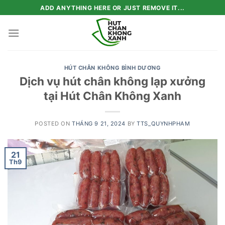
Skip
ADD ANYTHING HERE OR JUST REMOVE IT...
to
content
HÚT CHÂN KHÔNG BÌNH DƯƠNG
Dịch vụ hút chân không lạp xưởng
tại Hút Chân Không Xanh
POSTED ON
THÁNG 9 21, 2024
BY
TTS_QUYNHPHAM
21
Th9