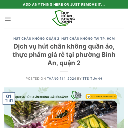
Skip
ADD ANYTHING HERE OR JUST REMOVE IT...
to
content
HUT CHÂN KHÔNG QUẬN 2
,
HÚT CHÂN KHÔNG TẠI TP. HCM
Dịch vụ hút chân không quần áo,
thực phẩm giá rẻ tại phường Bình
An, quận 2
POSTED ON
THÁNG 11 1, 2024
BY
TTS_TUANH
01
Th11