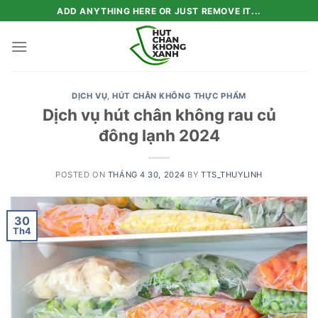
Skip
ADD ANYTHING HERE OR JUST REMOVE IT...
to
content
DỊCH VỤ
,
HÚT CHÂN KHÔNG THỰC PHẨM
Dịch vụ hút chân không rau củ
đông lạnh 2024
POSTED ON
THÁNG 4 30, 2024
BY
TTS_THUYLINH
30
Th4