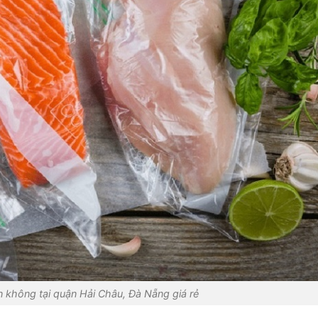
n không tại quận Hải Châu, Đà Nẵng giá rẻ