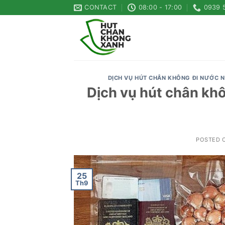
Skip
CONTACT
08:00 - 17:00
0939 
to
content
DỊCH VỤ HÚT CHÂN KHÔNG ĐI NƯỚC 
Dịch vụ hút chân khô
POSTED 
25
Th9