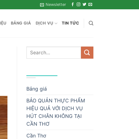
Newsletter
IỆU
BẢNG GIÁ
DỊCH VỤ
TIN TỨC
DANH MỤC
Bảng giá
BẢO QUẢN THỰC PHẨM
HIỆU QUẢ VỚI DỊCH VỤ
HÚT CHÂN KHÔNG TẠI
CẦN THƠ
Cần Thơ