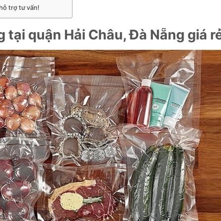
hỗ trợ tư vấn!
 tại quận Hải Châu, Đà Nẵng giá r