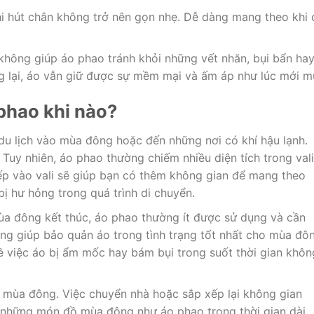
i hút chân không trở nên gọn nhẹ. Dễ dàng mang theo khi 
không giúp áo phao tránh khỏi những vết nhăn, bụi bẩn ha
ng lại, áo vẫn giữ được sự mềm mại và ấm áp như lúc mới m
phao khi nào?
 du lịch vào mùa đông hoặc đến những nơi có khí hậu lạnh.
 Tuy nhiên, áo phao thường chiếm nhiều diện tích trong vali
ếp vào vali sẽ giúp bạn có thêm không gian để mang theo
ị hư hỏng trong quá trình di chuyển.
 mùa đông kết thúc, áo phao thường ít được sử dụng và cần
ưởng giúp bảo quản áo trong tình trạng tốt nhất cho mùa đô
ề việc áo bị ẩm mốc hay bám bụi trong suốt thời gian khôn
 mùa đông. Việc chuyển nhà hoặc sắp xếp lại không gian
rữ những món đồ mùa đông như áo phao trong thời gian dài.