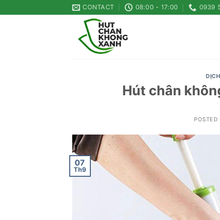
Skip
CONTACT
08:00 - 17:00
0939 
to
content
DỊCH
Hút chân không
POSTED
07
Th9