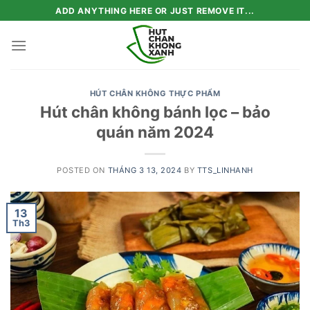
Skip
ADD ANYTHING HERE OR JUST REMOVE IT...
to
content
HÚT CHÂN KHÔNG THỰC PHẨM
Hút chân không bánh lọc – bảo
quán năm 2024
POSTED ON
THÁNG 3 13, 2024
BY
TTS_LINHANH
13
Th3