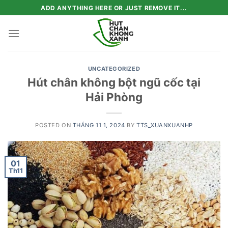
Skip
ADD ANYTHING HERE OR JUST REMOVE IT...
to
content
UNCATEGORIZED
Hút chân không bột ngũ cốc tại
Hải Phòng
POSTED ON
THÁNG 11 1, 2024
BY
TTS_XUANXUANHP
01
Th11