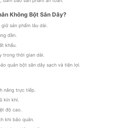
i, đảm bảo sản phẩm an toàn.
hân Không Bột Sắn Dây?
giữ sản phẩm lâu dài.
ụng dần.
ất khẩu.
trong thời gian dài.
ảo quản bột sắn dây sạch và tiện lợi.
h nắng trực tiếp.
 kín khí.
ệt độ cao.
h khi bảo quản.