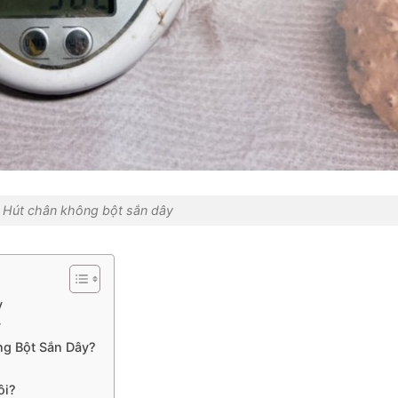
Hút chân không bột sắn dây
y
y
ng Bột Sắn Dây?
ôi?