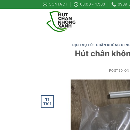
Skip
CONTACT
08:00 - 17:00
0939 
to
content
DỊCH VỤ HÚT CHÂN KHÔNG ĐI N
Hút chân khôn
POSTED O
11
Th11