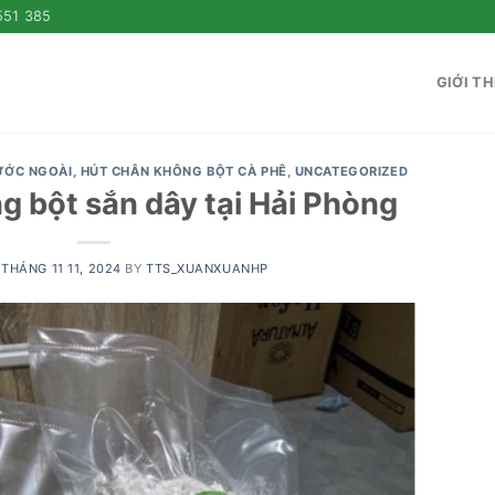
551 385
GIỚI TH
ƯỚC NGOÀI
,
HÚT CHÂN KHÔNG BỘT CÀ PHÊ
,
UNCATEGORIZED
g bột sắn dây tại Hải Phòng
N
THÁNG 11 11, 2024
BY
TTS_XUANXUANHP