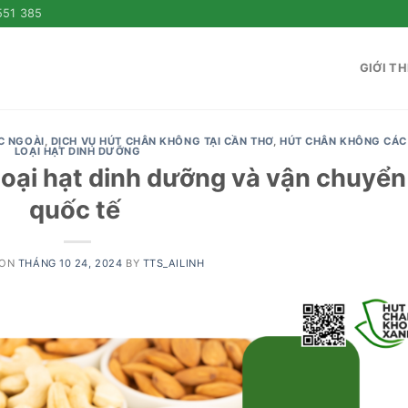
551 385
GIỚI TH
C NGOÀI
,
DỊCH VỤ HÚT CHÂN KHÔNG TẠI CẦN THƠ
,
HÚT CHÂN KHÔNG CÁC
LOẠI HẠT DINH DƯỠNG
loại hạt dinh dưỡng và vận chuyển
quốc tế
 ON
THÁNG 10 24, 2024
BY
TTS_AILINH