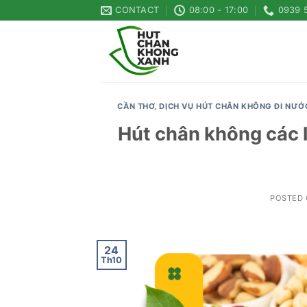
Skip
CONTACT
08:00 - 17:00
0939 
to
content
CẦN THƠ
,
DỊCH VỤ HÚT CHÂN KHÔNG ĐI NƯỚ
Hút chân không các 
POSTED
24
Th10