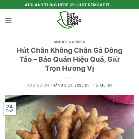
Skip
ADD ANYTHING HERE OR JUST REMOVE IT...
to
content
UNCATEGORIZED
Hút Chân Không Chân Gà Đông
Tảo – Bảo Quản Hiệu Quả, Giữ
Trọn Hương Vị
POSTED ON
THÁNG 2 24, 2025
BY
TTS_AILINH
24
Th2