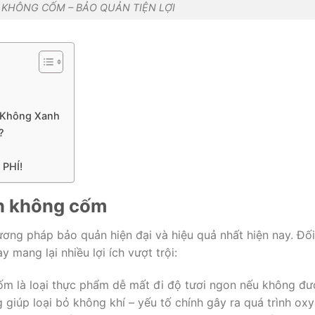
KHÔNG CỐM – BẢO QUẢN TIỆN LỢI
n Không Xanh
?
PHÍ!
ân không cốm
ơng pháp bảo quản hiện đại và hiệu quả nhất hiện nay. Đối
mang lại nhiều lợi ích vượt trội:
ốm là loại thực phẩm dễ mất đi độ tươi ngon nếu không đư
giúp loại bỏ không khí – yếu tố chính gây ra quá trình oxy