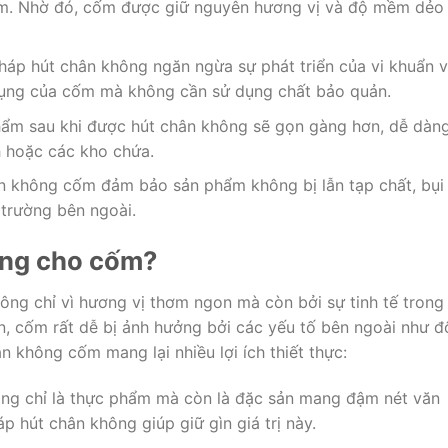
ẩm. Nhờ đó, cốm được giữ nguyên hương vị và độ mềm dẻo
háp hút chân không ngăn ngừa sự phát triển của vi khuẩn 
dụng của cốm mà không cần sử dụng chất bảo quản.
hẩm sau khi được hút chân không sẽ gọn gàng hơn, dễ dàn
h hoặc các kho chứa.
ân không cốm đảm bảo sản phẩm không bị lẫn tạp chất, bụi
 trường bên ngoài.
ông cho cốm?
ông chỉ vì hương vị thơm ngon mà còn bởi sự tinh tế trong
n, cốm rất dễ bị ảnh hưởng bởi các yếu tố bên ngoài như đ
ân không cốm mang lại nhiều lợi ích thiết thực:
ng chỉ là thực phẩm mà còn là đặc sản mang đậm nét văn
hút chân không giúp giữ gìn giá trị này.