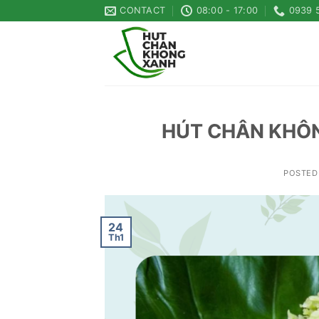
Skip
CONTACT
08:00 - 17:00
0939 
to
content
HÚT CHÂN KHÔN
POSTED
24
Th1