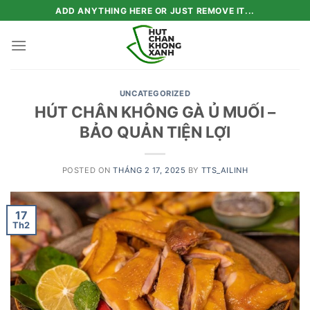
Skip
ADD ANYTHING HERE OR JUST REMOVE IT...
to
content
UNCATEGORIZED
HÚT CHÂN KHÔNG GÀ Ủ MUỐI –
BẢO QUẢN TIỆN LỢI
POSTED ON
THÁNG 2 17, 2025
BY
TTS_AILINH
17
Th2