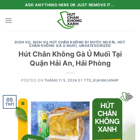
Skip
ADD ANYTHING HERE OR JUST REMOVE IT...
to
content
DỊCH VỤ
,
DỊCH VỤ HÚT CHÂN KHÔNG ĐI NƯỚC NGOÀI
,
HÚT
CHÂN KHÔNG GÀ Ủ MUỐI
,
UNCATEGORIZED
Hút Chân Không Gà Ủ Muối Tại
Quận Hải An, Hải Phòng
POSTED ON
THÁNG 11 5, 2024
BY
TTS_XUANXUANHP
05
Th11