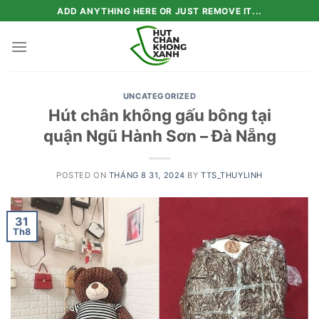
Skip
ADD ANYTHING HERE OR JUST REMOVE IT...
to
content
UNCATEGORIZED
Hút chân không gấu bông tại
quận Ngũ Hành Sơn – Đà Nẵng
POSTED ON
THÁNG 8 31, 2024
BY
TTS_THUYLINH
31
Th8