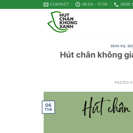
Skip
CONTACT
08:00 - 17:00
0939 
to
content
DỊCH VỤ
,
DỊ
Hút chân không gi
POSTED 
06
Th8