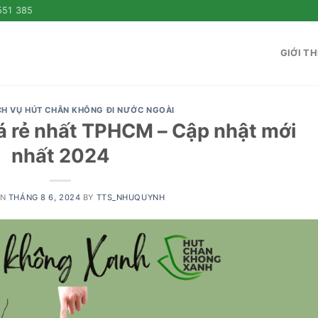
551 385
GIỚI TH
CH VỤ HÚT CHÂN KHÔNG ĐI NƯỚC NGOÀI
á rẻ nhất TPHCM – Cập nhật mới
nhất 2024
ON
THÁNG 8 6, 2024
BY
TTS_NHUQUYNH