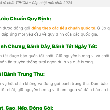
iá rẻ nhất TPHCM – Cập nhật mới nhất 2024
Nước Chuẩn Quy Định:
ạn được đóng gói
đúng theo các tiêu chuẩn quốc tế.
G
iú
p q
, đáp ứng mọi yêu cầu về quy định của các quốc gia.
ánh Chưng, Bánh Dày, Bánh Tét Ngày Tết:
 tét được bảo quản tốt nhất. Giữ nguyên hương vị và chất
món ăn truyền thống tươi ngon dù ở xa quê hương.
i Bánh Trung Thu:
 vụ hút chân không và đóng gói bánh trung thu. Đảm bảo
 tốt nhất, giữ nguyên hương vị thơm ngon và đảm bảo an t
t, Gạo, Nếp, Đóng Gói: