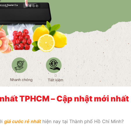
 nhất TPHCM – Cập nhật mới nhất
ới
giá cước rẻ nhất
hiện nay tại Thành phố Hồ Chí Minh?