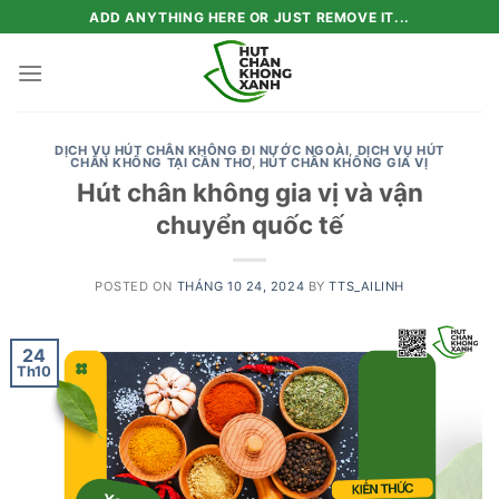
Skip
ADD ANYTHING HERE OR JUST REMOVE IT...
to
content
DỊCH VỤ HÚT CHÂN KHÔNG ĐI NƯỚC NGOÀI
,
DỊCH VỤ HÚT
CHÂN KHÔNG TẠI CẦN THƠ
,
HÚT CHÂN KHÔNG GIA VỊ
Hút chân không gia vị và vận
chuyển quốc tế
POSTED ON
THÁNG 10 24, 2024
BY
TTS_AILINH
24
Th10