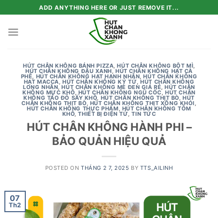
Skip
ADD ANYTHING HERE OR JUST REMOVE IT...
to
content
HÚT CHÂN KHÔNG BÁNH PIZZA
,
HÚT CHÂN KHÔNG BỘT MÌ
,
HÚT CHÂN KHÔNG ĐẬU XANH
,
HÚT CHÂN KHÔNG HẠT CÀ
PHÊ
,
HÚT CHÂN KHÔNG HẠT HẠNH NHÂN
,
HÚT CHÂN KHÔNG
HẠT MACCA
,
HÚT CHÂN KHÔNG KỶ TỬ
,
HÚT CHÂN KHÔNG
LONG NHÃN
,
HÚT CHÂN KHÔNG MÈ ĐEN GIÁ RẺ
,
HÚT CHÂN
KHÔNG MỰC KHÔ
,
HÚT CHÂN KHÔNG NGŨ CỐC
,
HÚT CHÂN
KHÔNG TÁO ĐỎ SẤY KHÔ
,
HÚT CHÂN KHÔNG THỊT BÒ
,
HÚT
CHÂN KHÔNG THỊT BÒ
,
HÚT CHÂN KHÔNG THỊT XÔNG KHÓI
,
HÚT CHÂN KHÔNG THỰC PHẨM
,
HÚT CHÂN KHÔNG TÔM
KHÔ
,
THIẾT BỊ ĐIỆN TỬ
,
TIN TỨC
HÚT CHÂN KHÔNG HÀNH PHI –
BẢO QUẢN HIỆU QUẢ
POSTED ON
THÁNG 2 7, 2025
BY
TTS_AILINH
07
Th2