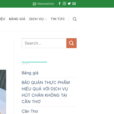
Newsletter
IỆU
BẢNG GIÁ
DỊCH VỤ
TIN TỨC
DANH MỤC
Bảng giá
BẢO QUẢN THỰC PHẨM
HIỆU QUẢ VỚI DỊCH VỤ
HÚT CHÂN KHÔNG TẠI
CẦN THƠ
Cần Thơ