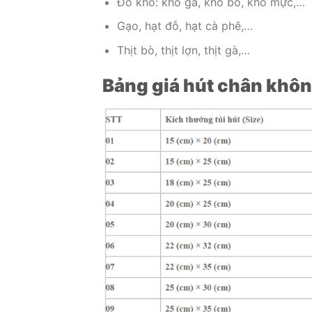
Đồ khô: khô gà, khô bò, khô mực,…
Gạo, hạt đỗ, hạt cà phê,…
Thịt bò, thịt lợn, thịt gà,…
Bảng giá hút chân khôn