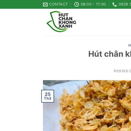
Skip
CONTACT
08:00 - 17:00
0939 
to
content
H
Hút chân k
POSTED 
25
Th3