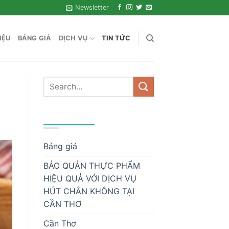
Newsletter
IỆU
BẢNG GIÁ
DỊCH VỤ
TIN TỨC
DANH MỤC
Bảng giá
BẢO QUẢN THỰC PHẨM
HIỆU QUẢ VỚI DỊCH VỤ
HÚT CHÂN KHÔNG TẠI
CẦN THƠ
Cần Thơ