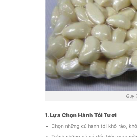
Quy 
1.
Lựa Chọn Hành Tỏi Tươi
Chọn những củ hành tỏi khô ráo, khô
Tránh những củ có dấu hiệu mọc mầ