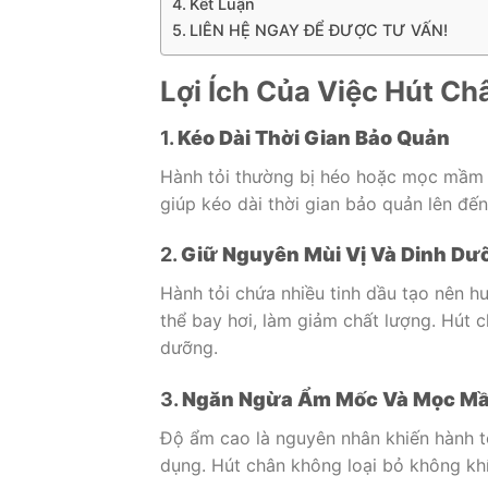
Kết Luận
LIÊN HỆ NGAY ĐỂ ĐƯỢC TƯ VẤN!
Lợi Ích Của Việc Hút C
1.
Kéo Dài Thời Gian Bảo Quản
Hành tỏi thường bị héo hoặc mọc mầm 
giúp kéo dài thời gian bảo quản lên đế
2.
Giữ Nguyên Mùi Vị Và Dinh Dư
Hành tỏi chứa nhiều tinh dầu tạo nên hư
thể bay hơi, làm giảm chất lượng. Hút 
dưỡng.
3.
Ngăn Ngừa Ẩm Mốc Và Mọc M
Độ ẩm cao là nguyên nhân khiến hành tỏ
dụng. Hút chân không loại bỏ không khí