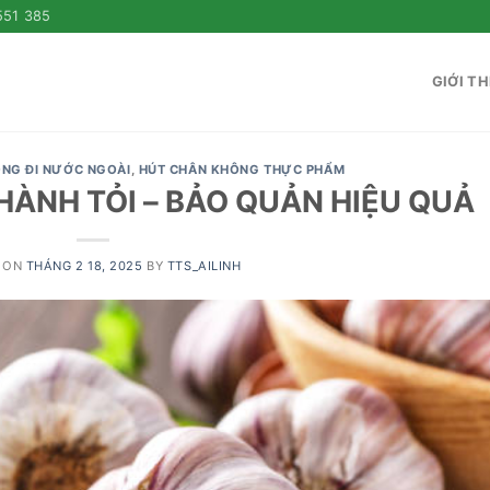
551 385
GIỚI TH
ÔNG ĐI NƯỚC NGOÀI
,
HÚT CHÂN KHÔNG THỰC PHẨM
ÀNH TỎI – BẢO QUẢN HIỆU QUẢ
 ON
THÁNG 2 18, 2025
BY
TTS_AILINH