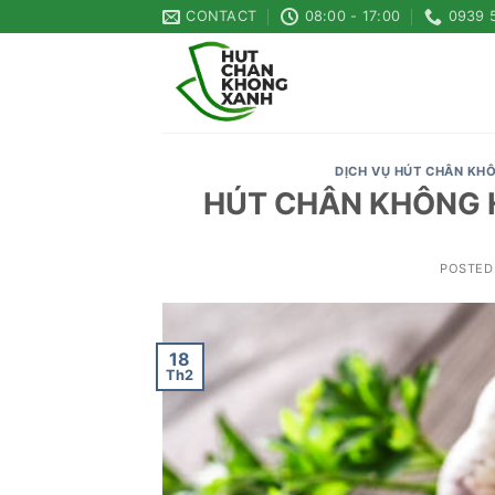
Skip
CONTACT
08:00 - 17:00
0939 
to
content
DỊCH VỤ HÚT CHÂN KH
HÚT CHÂN KHÔNG H
POSTED
18
Th2