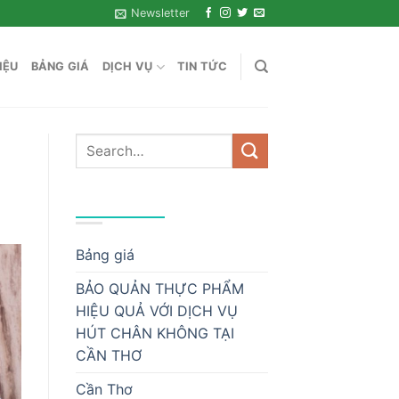
Newsletter
IỆU
BẢNG GIÁ
DỊCH VỤ
TIN TỨC
DANH MỤC
Bảng giá
BẢO QUẢN THỰC PHẨM
HIỆU QUẢ VỚI DỊCH VỤ
HÚT CHÂN KHÔNG TẠI
CẦN THƠ
Cần Thơ