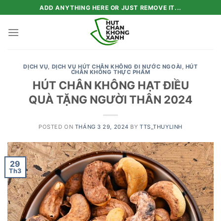
Skip
ADD ANYTHING HERE OR JUST REMOVE IT...
to
content
DỊCH VỤ
,
DỊCH VỤ HÚT CHÂN KHÔNG ĐI NƯỚC NGOÀI
,
HÚT
CHÂN KHÔNG THỰC PHẨM
HÚT CHÂN KHÔNG HẠT ĐIỀU
QUÀ TẶNG NGƯỜI THÂN 2024
POSTED ON
THÁNG 3 29, 2024
BY
TTS_THUYLINH
29
Th3