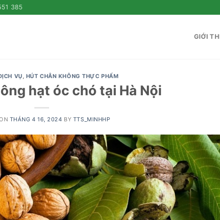
551 385
GIỚI TH
DỊCH VỤ
,
HÚT CHÂN KHÔNG THỰC PHẨM
ông hạt óc chó tại Hà Nội
 ON
THÁNG 4 16, 2024
BY
TTS_MINHHP