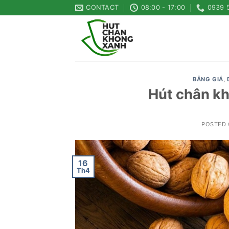
Skip
CONTACT
08:00 - 17:00
0939 
to
content
BẢNG GIÁ
,
Hút chân kh
POSTED
16
Th4