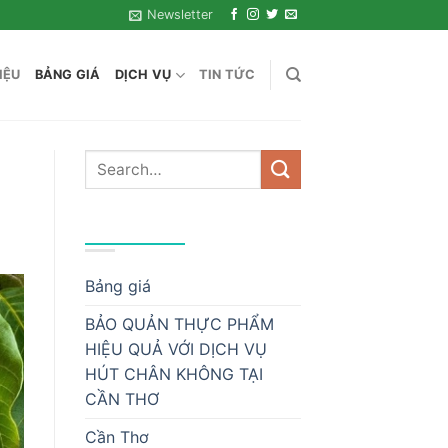
Newsletter
IỆU
BẢNG GIÁ
DỊCH VỤ
TIN TỨC
DANH MỤC
Bảng giá
BẢO QUẢN THỰC PHẨM
HIỆU QUẢ VỚI DỊCH VỤ
HÚT CHÂN KHÔNG TẠI
CẦN THƠ
Cần Thơ