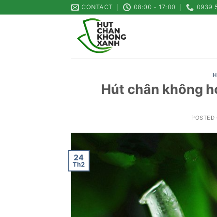
Skip
CONTACT
08:00 - 17:00
0939 
to
content
H
Hút chân không h
POSTED
24
Th2