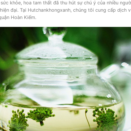
 sức khỏe, hoa tam thất đã thu hút sự chú ý của nhiều ngườ
hiện đại. Tại Hutchankhongxanh, chúng tôi cung cấp dịch 
 quận Hoàn Kiếm.