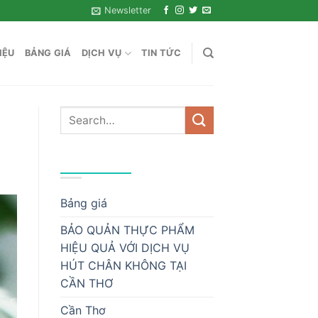
Newsletter
IỆU
BẢNG GIÁ
DỊCH VỤ
TIN TỨC
DANH MỤC
Bảng giá
BẢO QUẢN THỰC PHẨM
HIỆU QUẢ VỚI DỊCH VỤ
HÚT CHÂN KHÔNG TẠI
CẦN THƠ
Cần Thơ