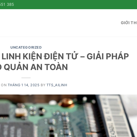
551 385
GIỚI TH
UNCATEGORIZED
INH KIỆN ĐIỆN TỬ – GIẢI PHÁP
 QUẢN AN TOÀN
D ON
THÁNG 1 14, 2025
BY
TTS_AILINH