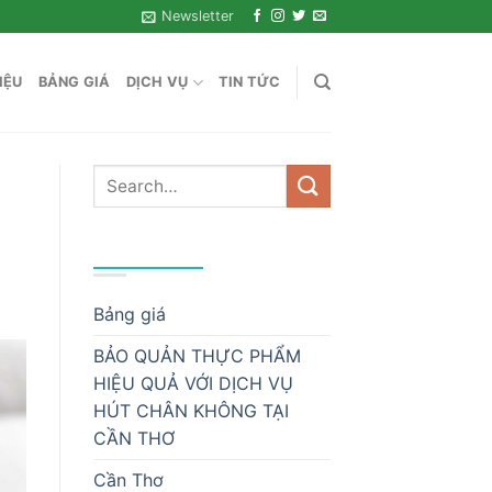
Newsletter
IỆU
BẢNG GIÁ
DỊCH VỤ
TIN TỨC
DANH MỤC
Bảng giá
BẢO QUẢN THỰC PHẨM
HIỆU QUẢ VỚI DỊCH VỤ
HÚT CHÂN KHÔNG TẠI
CẦN THƠ
Cần Thơ