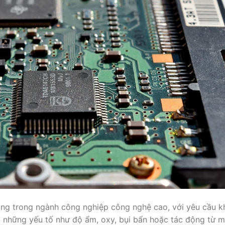
rọng trong ngành công nghiệp công nghệ cao, với yêu cầu k
, những yếu tố như độ ẩm, oxy, bụi bẩn hoặc tác động từ m