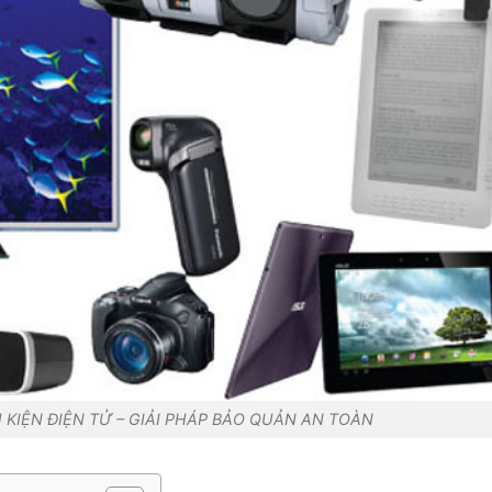
KIỆN ĐIỆN TỬ – GIẢI PHÁP BẢO QUẢN AN TOÀN