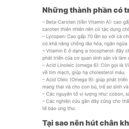
Những thành phần có t
– Beta-Caroten (tiền Vitamin A): cao gấp
caroten thiên nhiên nên có tác dụng ch
– Lycopen: Cao gấp 70 lần so với cà chu
có khả năng chống lão hóa, ngăn ngừa 
– Vitamin E ở dạng α tocopherol: đây ch
phát triển của cơ quan sình sản và làm 
– Acid Linoleic (omega 6): Còn gọi là
về tim mạch, giúp hạ cholesterol máu.
– Acid Oleic (Omega 9): giúp phát triển
mang thai và cho con bú, trẻ sơ sinh và
– Các nguyên tố vi lượng như: cobon, s
– Các nghiên cứu gần đây cũng cho th
tế bào ung thư.
Tại sao nên hút chân k