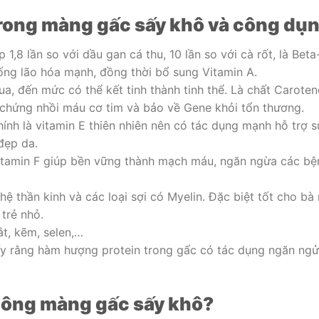
rong màng gấc sấy khô và công dụ
 1,8 lần so với dầu gan cá thu, 10 lần so với cà rốt, là Beta
ống lão hóa mạnh, đồng thời bổ sung Vitamin A.
a, đến mức có thể kết tinh thành tinh thể. Là chất Caroten
chứng nhồi máu cơ tim và bảo về Gene khỏi tổn thương.
ính là vitamin E thiên nhiên nên có tác dụng mạnh hỗ trợ s
đẹp da.
 Vitamin F giúp bền vững thành mạch máu, ngăn ngừa các bệ
 hệ thần kinh và các loại sợi có Myelin. Đặc biệt tốt cho bà
 trẻ nhỏ.
ắt, kẽm, selen,…
ấy rằng hàm hượng protein trong gấc có tác dụng ngăn ng
hông màng gấc sấy khô?