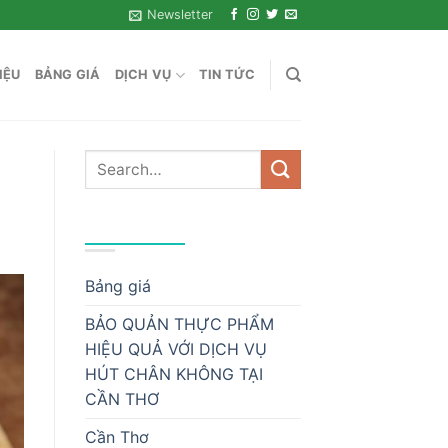
Newsletter
IỆU
BẢNG GIÁ
DỊCH VỤ
TIN TỨC
DANH MỤC
Bảng giá
BẢO QUẢN THỰC PHẨM
HIỆU QUẢ VỚI DỊCH VỤ
HÚT CHÂN KHÔNG TẠI
CẦN THƠ
Cần Thơ