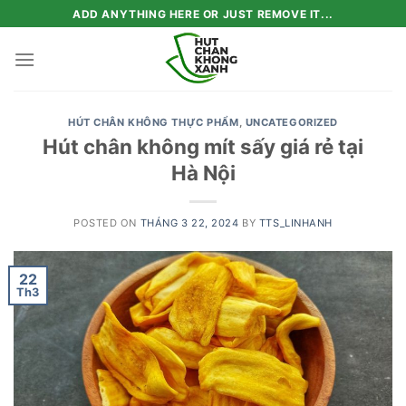
Skip
ADD ANYTHING HERE OR JUST REMOVE IT...
to
content
HÚT CHÂN KHÔNG THỰC PHẨM
,
UNCATEGORIZED
Hút chân không mít sấy giá rẻ tại
Hà Nội
POSTED ON
THÁNG 3 22, 2024
BY
TTS_LINHANH
22
Th3