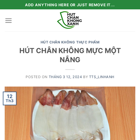
Skip
ADD ANYTHING HERE OR JUST REMOVE IT...
to
content
HÚT CHÂN KHÔNG THỰC PHẨM
HÚT CHÂN KHÔNG MỰC MỘT
NẮNG
POSTED ON
THÁNG 3 12, 2024
BY
TTS_LINHANH
12
Th3