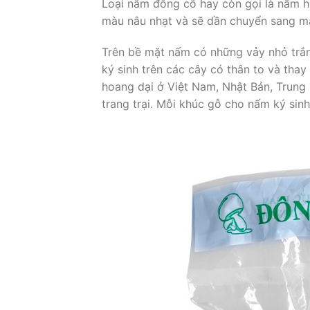
Loại nấm đông cô hay còn gọi là nấm h
màu nâu nhạt và sẽ dần chuyển sang mà
Trên bề mặt nấm có những vảy nhỏ trắn
ký sinh trên các cây có thân to và tha
hoang dại ở Việt Nam, Nhật Bản, Trun
trang trại. Mỗi khúc gỗ cho nấm ký sin