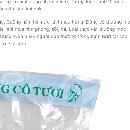
ương có hình dạng như chiếc ô, đường kính từ 4-10cm, có
u nâu sẫm khi chín.
g. Cuống nấm hình trụ, thịt màu trắng. Đông cô thường m
y lá mỗi mùa như phong, sồi, dẻ. Loài thực vật thường mọc
g Quốc. Còn ở Mỹ người dân thường trồng
nấm tươi
tại các
h từ 3-7 năm.