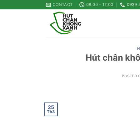
Skip
CONTACT
08:00 - 17:00
0939 
to
content
H
Hút chân khô
POSTED 
25
Th3