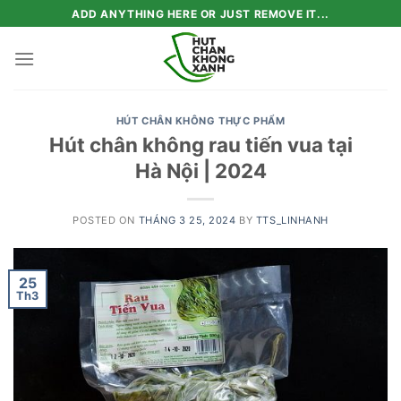
Skip
ADD ANYTHING HERE OR JUST REMOVE IT...
to
content
HÚT CHÂN KHÔNG THỰC PHẨM
Hút chân không rau tiến vua tại
Hà Nội | 2024
POSTED ON
THÁNG 3 25, 2024
BY
TTS_LINHANH
25
Th3