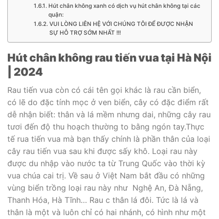
Hút chân không xanh có dịch vụ hút chân không tại các
quận:
VUI LÒNG LIÊN HỆ VỚI CHÚNG TÔI ĐỂ ĐƯỢC NHẬN
SỰ HỖ TRỢ SỚM NHẤT !!!
Hút chân không rau tiến vua tại Hà Nội
| 2024
Rau tiến vua còn có cái tên gọi khác là rau cần biển,
có lẽ do đặc tính mọc ở ven biển, cây có đặc điểm rất
dễ nhận biết: thân và lá mềm nhưng dai, những cây rau
tươi đến độ thu hoạch thường to bằng ngón tay.Thực
tế rua tiến vua mà bạn thấy chính là phần thân của loại
cây rau tiến vua sau khi được sấy khô. Loại rau này
được du nhập vào nước ta từ Trung Quốc vào thời kỳ
vua chúa cai trị. Về sau ở Việt Nam bắt đầu có những
vùng biển trồng loại rau này như Nghệ An, Đà Nẵng,
Thanh Hóa, Hà Tĩnh… Rau c thân lá đôi. Tức là lá và
thân là một và luôn chỉ có hai nhánh, có hình như một